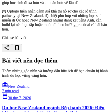
giúp học sinh đi xa hơn và an toàn hơn về lâu dài.
📩 Uptogo hiện nhận đánh giá khả thi hồ sơ cho các lộ trình
pathway tại New Zealand, đặc biệt phù hợp với những học sinh
muốn đi Úc hoặc New Zealand nhưng đang kẹt tiếng Anh, cần
build lại nền học tập hoặc muốn đi theo hướng practical và bài bản
hơn.
Chia sẻ bài viết
share
bookmark
Bài viết nên đọc thêm
Thêm những góc nhìn và hướng dẫn hữu ích để bạn chuẩn bị hành
trình du học vững vàng hơn.
business_center
New Zealand
7 min read
calendar_today
30 thg 7, 2026
Du học New Zealand ngành Bếp bánh 2026: Điều