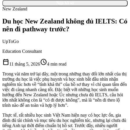
Nộp hồ sơ
New Zealand
Du học New Zealand không đủ IELTS: Có
nên đi pathway trước?
UpToGo
Education Consultant
calendar_today
schedule
11 tháng 5, 2026
4 min read
Trong vài năm trở lại đây, một trong những thay đổi lớn nhất của thị
trường du học là việc phụ huynh và học sinh bắt đầu nhìn nhận
nghiêm túc hơn về “tính khả thi” của hồ sơ thay vì chỉ quan tâm đến
việc đi càng nhanh càng tốt. Đặc biệt với những học sinh muốn
hướng đến New Zealand hoặc Úc nhưng chưa đủ IELTS, câu hỏi
lớn nhất không còn là “có đi được không”, mà là “nên đi theo lộ
trình nào để an toàn và hợp lý hơn”.
Thực tế, rất nhiều học sinh Việt Nam hiện nay có học lực ổn, gia
đình đủ tài chính và mục tiêu du học nghiêm túc, nhưng lại chưa đủ
tiếng Anh tại thời điểm chuẩn bị hồ sơ. Trước đây, nhiều người