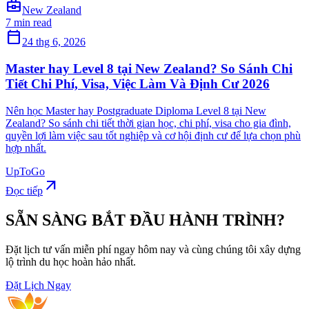
business_center
New Zealand
7 min read
calendar_today
24 thg 6, 2026
Master hay Level 8 tại New Zealand? So Sánh Chi
Tiết Chi Phí, Visa, Việc Làm Và Định Cư 2026
Nên học Master hay Postgraduate Diploma Level 8 tại New
Zealand? So sánh chi tiết thời gian học, chi phí, visa cho gia đình,
quyền lợi làm việc sau tốt nghiệp và cơ hội định cư để lựa chọn phù
hợp nhất.
UpToGo
arrow_outward
Đọc tiếp
SẴN SÀNG BẮT ĐẦU HÀNH TRÌNH?
Đặt lịch tư vấn miễn phí ngay hôm nay và cùng chúng tôi xây dựng
lộ trình du học hoàn hảo nhất.
Đặt Lịch Ngay