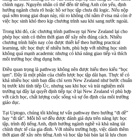
chính ngay. Nguyên nhân có thể đến từ tiếng Anh còn yếu, định
hướng ngành chưa rõ hoặc hồ sơ học tập chưa đủ logic. Nếu nộp
quá sớm trong giai đoạn này, rủi ro không chỉ nằm ở visa mà còn ở
việc học sinh khó theo kịp chương trình sau khi sang nước ngoài.
Trong khi đó, các chương trình pathway tại New Zealand lại cho
phép học sinh có thêm thời gian để xây nền đúng cách. Nhiều
chương trình hiện nay còn được thiết kế theo hướng practical
learning, tức học thực tế nhiều hơn, phù hợp với những học sinh
không quá mạnh academic nhưng có khả năng giao tiếp và thích
môi trường học ứng dụng hơn.
Điều quan trọng là pathway không nên được hiểu theo kiểu “học
tạm”. Đây là một phần của chiến lược học tập dài hạn. Thực tế có
khá nhiều học sinh ban đầu chỉ xem New Zealand như bước chuẩn
bị trước khi tính tiếp Úc, nhưng sau khi học và trải nghiệm môi
trường tại đây lại quyết định tiếp tục ở lại New Zealand vì phù hợp
với cách học, chất lượng cuộc sống và sự ổn định của môi trường
giáo dục.
Tại Uptogo, chúng tôi không tư vấn pathway theo hướng “đi dễ”
hay “đi tắt”. Mỗi hồ sơ đều được đánh giá dựa trên năng lực học
tập, trình độ tiếng Anh, định hướng ngành nghề và khả năng tài
chính thực tế của gia đình. Với nhiều trường hợp, việc dành thêm
thời gian để xây nền tiếng Anh và học tập bài bản lại là lựa chọn