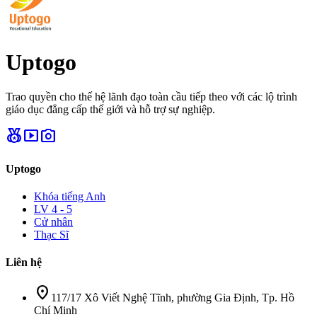
Uptogo
Trao quyền cho thế hệ lãnh đạo toàn cầu tiếp theo với các lộ trình
giáo dục đẳng cấp thế giới và hỗ trợ sự nghiệp.
social_leaderboard
smart_display
photo_camera
Uptogo
Khóa tiếng Anh
LV 4 - 5
Cử nhân
Thạc Sĩ
Liên hệ
location_on
117/17 Xô Viết Nghệ Tĩnh, phường Gia Định, Tp. Hồ
Chí Minh