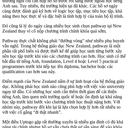
thường nghĩ chỉ cần nộp hồ sơ trước rồi sang nước ngoài học tiếng
Anh sau. Tuy nhiên, thị trường hiện tại đã khác. Các hồ sơ ngày
càng được đánh giá kỹ hơn về logic học tập, mục tiêu học tập, khả
năng theo học thực tế và đặc biệt là tính hợp lý của toàn bộ lộ trình.
Đó cũng là lý do ngày càng nhiều học sinh chọn pathway tại New
Zealand thay vì cố nộp chương trình chính khóa quá sớm.
Pathway thực chất không phải “đường vòng” như nhiều phụ huynh
vẫn nghĩ. Trong hệ thống giáo dục New Zealand, pathway là một
phần rất phổ biến và được thiết kế để giúp học sinh từng bước xây
nền học tập trước khi vào các chương trình cao hơn. Học sinh có thể
bắt đầu từ tiếng Anh, foundation, Level 4 hoặc Level 5 practical
programmes trước khi tiếp tục lên diploma, bachelor hoặc các
qualification cao hơn sau này.
Điểm mạnh của New Zealand nằm ở sự linh hoạt của hệ thống giáo
dục. Không phải học sinh nào cũng phù hợp với việc vào university
ngay từ đầu. Có những học sinh cần thêm thời gian để cải thiện
tiếng Anh, làm quen môi trường quốc tế hoặc ổn định lại khả năng
học tập trước khi bước vào chương trình học thuật nặng hơn. Với
nhóm này, pathway đôi khi lại là lựa chọn hợp lý hơn rất nhiều so
với việc cố gắng “đi thật nhanh”.
Một điều Uptogo gặp rất thường xuyên là nhiều gia đình có đủ khả
năng tài chính nhưng hồ sơ vẫn chưa thật sự sẵn sàng để vào khóa