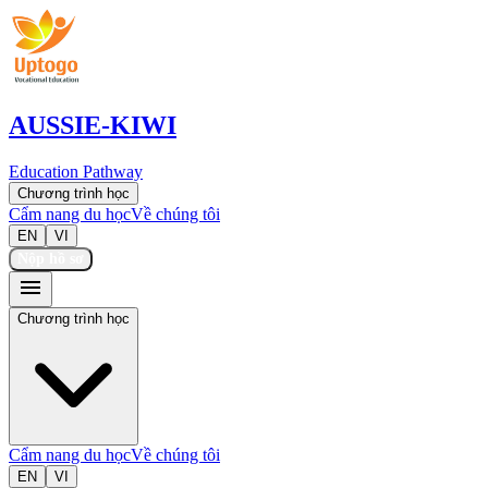
AUSSIE-KIWI
Education Pathway
Chương trình học
Cẩm nang du học
Về chúng tôi
EN
VI
Nộp hồ sơ
menu
Chương trình học
Cẩm nang du học
Về chúng tôi
EN
VI